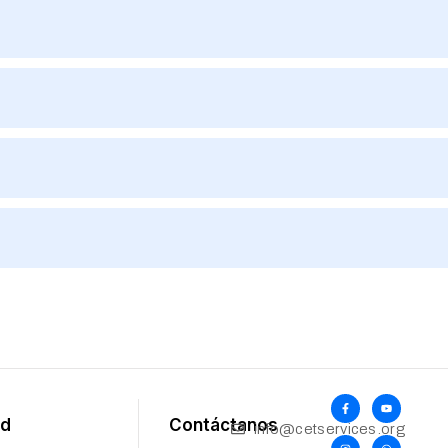
d
Contáctanos
info@cetservices.org