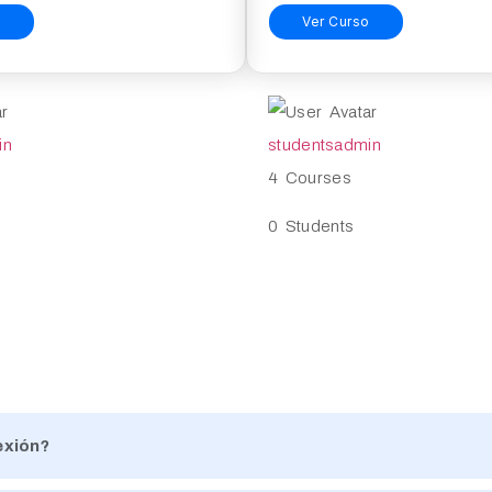
o
Ver Curso
in
studentsadmin
4 Courses
0 Students
exión?