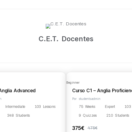
C.E.T. Docentes
Beginner
Anglia Advanced
Curso C1 – Anglia Proficien
n
Por
studentsadmin
Intermediate
103 Lessons
75 Weeks
Expert
103
348 Students
9 Quizzes
210 Students
375€
475€