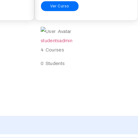
Ver Curso
studentsadmin
4 Courses
0 Students