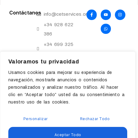
Contáctanos
info@cetservices.org
+34 928 622
386
+34 699 325
604
Valoramos tu privacidad
Usamos cookies para mejorar su experiencia de
navegación, mostrarle anuncios o contenidos
personalizados y analizar nuestro tráfico. Al hacer
clic en “Aceptar todo” usted da su consentimiento a
nuestro uso de las cookies.
Políticas y privacidad
Copyright © 2024 C.E.T.
Accesibilidad
Aviso legal
Students - A Branch of
Personalizar
Rechazar Todo
Políticas de cookies
C.E.T. Services | Todos los
derechos reservados
Aceptar Todo